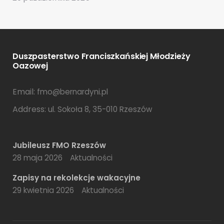
Duszpasterstwo Franciszkańskiej Młodzieży
Oazowej
Email:
fmo@bernardyni.pl
Address:
ul. Sokoła 8, 35-010 Rzeszów
Jubileusz FMO Rzeszów
28 maja 2026
Aktualności
Zapisy na rekolekcje wakacyjne
29 kwietnia 2026
Aktualności