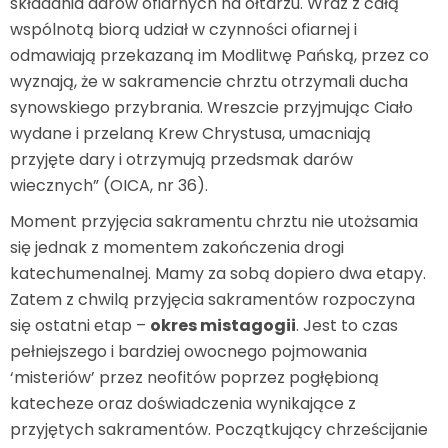
składania darów ofiarnych na ołtarzu. Wraz z całą
wspólnotą biorą udział w czynności ofiarnej i
odmawiają przekazaną im Modlitwę Pańską, przez co
wyznają, że w sakramencie chrztu otrzymali ducha
synowskiego przybrania. Wreszcie przyjmując Ciało
wydane i przelaną Krew Chrystusa, umacniają
przyjęte dary i otrzymują przedsmak darów
wiecznych” (OICA, nr 36).
Moment przyjęcia sakramentu chrztu nie utożsamia
się jednak z momentem zakończenia drogi
katechumenalnej. Mamy za sobą dopiero dwa etapy.
Zatem z chwilą przyjęcia sakramentów rozpoczyna
się ostatni etap –
okres mistagogii
. Jest to czas
pełniejszego i bardziej owocnego pojmowania
‘misteriów’ przez neofitów poprzez pogłębioną
katecheze oraz doświadczenia wynikające z
przyjętych sakramentów. Początkujący chrześcijanie