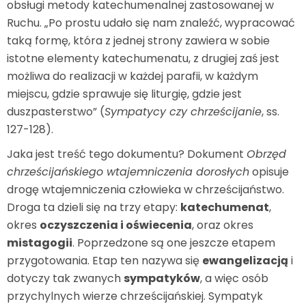
obsługi metody katechumenalnej zastosowanej w
Ruchu. „Po prostu udało się nam znaleźć, wypracować
taką formę, która z jednej strony zawiera w sobie
istotne elementy katechumenatu, z drugiej zaś jest
możliwa do realizacji w każdej parafii, w każdym
miejscu, gdzie sprawuje się liturgię, gdzie jest
duszpasterstwo” (
Sympatycy czy chrześcijanie
, ss.
127-128).
Jaka jest treść tego dokumentu? Dokument
Obrzęd
chrześcijańskiego wtajemniczenia dorosłych
opisuje
drogę wtajemniczenia człowieka w chrześcijaństwo.
Droga ta dzieli się na trzy etapy:
katechumenat
,
okres
oczyszczenia i oświecenia
, oraz okres
mistagogii
. Poprzedzone są one jeszcze etapem
przygotowania. Etap ten nazywa się
ewangelizacją
i
dotyczy tak zwanych
sympatyków
, a więc osób
przychylnych wierze chrześcijańskiej. Sympatyk