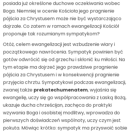
posiada już określone duchowe oczekiwania wobec
Boga. Niemniej w ocenie Kościoła jego pragnienie
pójścia za Chrystusem może nie być wystarczająco
dojrzałe. Co zatem w ramach ewangelizacji Kościół
proponuje tak rozumianym sympatykom?
Otóż, celem ewangelizacji jest wzbudzenie wiary i
początkowego nawrócenia. Sympatyk powinien być
gotów odwrócić się od grzechu i skłonić ku miłości. Na
tym etapie ma dojrzeć jego prawdziwe pragnienie
pójścia za Chrystusem i w konsekwencji pragnienie
przyjęcia chrztu. Sympatykowi podczas ewangelizacji,
zwanej także
prekatechumenatem
, wyjaśnia się
ewangelię, uczy się go współpracowania z Łaską Bożą,
ukazuje ducha chrześcijan, zachęca do praktyki
wzywania Boga i osobistej modlitwy, wprowadza do
pierwszych doświadczeń wspólnoty, uczy czym jest
pokuta. Mówiąc krótko: sympatyk ma przyswoić sobie