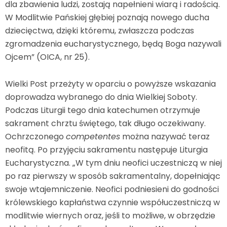
dla zbawienia ludzi, zostają napełnieni wiarą i radością.
W Modlitwie Pańskiej głębiej poznają nowego ducha
dziecięctwa, dzięki któremu, zwłaszcza podczas
zgromadzenia eucharystycznego, będą Boga nazywali
Ojcem” (OICA, nr 25).
Wielki Post przeżyty w oparciu o powyższe wskazania
doprowadza wybranego do dnia Wielkiej Soboty.
Podczas Liturgii tego dnia katechumen otrzymuje
sakrament chrztu świętego, tak długo oczekiwany.
Ochrzczonego
competentes
można nazywać teraz
neofitą. Po przyjęciu sakramentu następuje Liturgia
Eucharystyczna. „W tym dniu neofici uczestniczą w niej
po raz pierwszy w sposób sakramentalny, dopełniając
swoje wtajemniczenie. Neofici podniesieni do godności
królewskiego kapłaństwa czynnie współuczestniczą w
modlitwie wiernych oraz, jeśli to możliwe, w obrzędzie