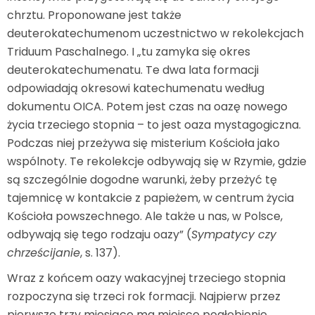
chrztu. Proponowane jest także
deuterokatechumenom uczestnictwo w rekolekcjach
Triduum Paschalnego. I „tu zamyka się okres
deuterokatechumenatu. Te dwa lata formacji
odpowiadają okresowi katechumenatu według
dokumentu OICA. Potem jest czas na oazę nowego
życia trzeciego stopnia – to jest oaza mystagogiczna.
Podczas niej przeżywa się misterium Kościoła jako
wspólnoty. Te rekolekcje odbywają się w Rzymie, gdzie
są szczególnie dogodne warunki, żeby przeżyć tę
tajemnicę w kontakcie z papieżem, w centrum życia
Kościoła powszechnego. Ale także u nas, w Polsce,
odbywają się tego rodzaju oazy” (
Sympatycy czy
chrześcijanie
, s. 137).
Wraz z końcem oazy wakacyjnej trzeciego stopnia
rozpoczyna się trzeci rok formacji. Najpierw przez
pierwsze trzy miesiące ma miejsce pogłębienie