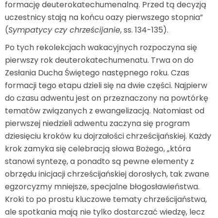
formację deuterokatechumenalną. Przed tą decyzją
uczestnicy stają na końcu oazy pierwszego stopnia”
(
Sympatycy czy chrześcijanie
, ss. 134-135).
Po tych rekolekcjach wakacyjnych rozpoczyna się
pierwszy rok deuterokatechumenatu. Trwa on do
Zesłania Ducha Świętego następnego roku. Czas
formacji tego etapu dzieli się na dwie części. Najpierw
do czasu adwentu jest on przeznaczony na powtórkę
tematów związanych z ewangelizacją. Natomiast od
pierwszej niedzieli adwentu zaczyna się program
dziesięciu kroków ku dojrzałości chrześcijańskiej. Każdy
krok zamyka się celebracją słowa Bożego, „która
stanowi syntezę, a ponadto są pewne elementy z
obrzędu inicjacji chrześcijańskiej dorosłych, tak zwane
egzorcyzmy mniejsze, specjalne błogosławieństwa.
Kroki to po prostu kluczowe tematy chrześcijaństwa,
ale spotkania mają nie tylko dostarczać wiedzę, lecz