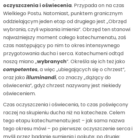
oczyszczenia i oświecenia
. Przypada on na czas
Wielkiego Postu. Natomiast, punktem granicznym
oddzielającym jeden etap od drugiego jest „Obrzęd
wybrania, czyli wpisania imienia”. Obrzęd ten stanowi
najważniejszy moment całego katechumenatu, zaś
czas następujący po nim to okres intensywnego
przygotowania ducha i serca. Katechumeni odtąd
noszą miano „
wybranych
”. Określa się ich też jako
competentes
, a więc „ubiegających się o chrzest”,
oraz jako
illuminandi
, co znaczy „dążący do
oświecenia”, gdyż chrzest nazywany jest niekiedy
oświeceniem.
Czas oczyszczenia i oświecenia, to czas poświęcony
raczej na skupieniu ducha niż na katecheze. Celem
tego etapu katechumenatu jest – jak sama nazwa
tego okresu mówi – po pierwsze: oczyszczenie serca i
myśli przez badanie sumienia i pokutę; po drugie: