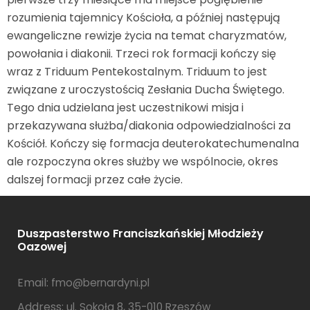
rozumienia tajemnicy Kościoła, a później następują
ewangeliczne rewizje życia na temat charyzmatów,
powołania i diakonii. Trzeci rok formacji kończy się
wraz z Triduum Pentekostalnym. Triduum to jest
związane z uroczystością Zesłania Ducha Świętego.
Tego dnia udzielana jest uczestnikowi misja i
przekazywana służba/diakonia odpowiedzialności za
Kościół. Kończy się formacja deuterokatechumenalna
ale rozpoczyna okres służby we wspólnocie, okres
dalszej formacji przez całe życie.
Duszpasterstwo Franciszkańskiej Młodzieży
Oazowej
Email:
fmo@bernardyni.pl
Address:
ul. Sokoła 8, 35-010 Rzeszów