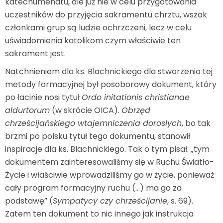
katechumenatu, ale już nie w celu przygotowania
uczestników do przyjęcia sakramentu chrztu, wszak
członkami grup są ludzie ochrzczeni, lecz w celu
uświadomienia katolikom czym właściwie ten
sakrament jest.
Natchnieniem dla ks. Blachnickiego dla stworzenia tej
metody formacyjnej był posoborowy dokument, który
po łacinie nosi tytuł
Ordo initationis christianae
aldurtorum
(w skrócie OICA).
Obrzęd
chrześcijańskiego wtajemniczenia dorosłych
, bo tak
brzmi po polsku tytuł tego dokumentu, stanowił
inspiracje dla ks. Blachnickiego. Tak o tym pisał: „tym
dokumentem zainteresowaliśmy się w Ruchu Światło-
Życie i właściwie wprowadziliśmy go w życie, ponieważ
cały program formacyjny ruchu (…) ma go za
podstawę” (
Sympatycy czy chrześcijanie
, s. 69).
Zatem ten dokument to nic innego jak instrukcja